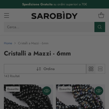
Spedizione Gratuita
su ordini superiori a 70€
Cerca…
Home
Cristalli a Mazzi - 6mm
Cristalli a Mazzi - 6mm
Ordina
143 Risultati
Esaurito
Esaurito